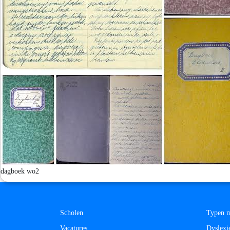
dagboek wo2
Scholen
Typen m
Vacatures
Dyslexi