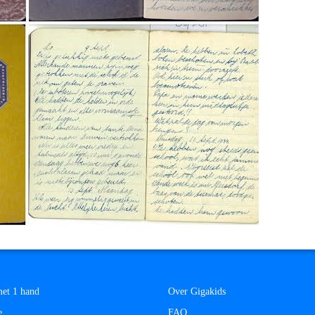
et 1 hand
Over Gigakids
e
FAQ