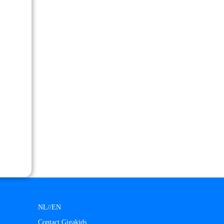
NL/
/
EN
Contact Gigakids