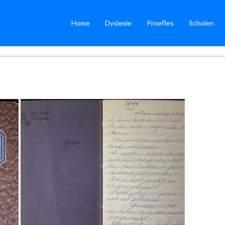
(current)
(current)
Home
Dyslexie
Proefles
Scholen