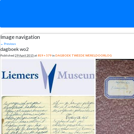
Image navigation
← Previous
dagboek wo2
Published
29 April 2015
at
819 × 579
in
DAGBOEK TWEEDE WERELDOORLOG