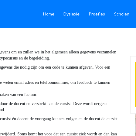
(current)
(current)
Home
Dyslexie
Proefles
Scholen
gevens om en zullen we in het algemeen alleen gegevens verzamelen
typecursus en de begeleiding.
gegevens die nodig zijn om een code te kunnen afgeven. Voor een
 te weten email adres en telefoonnummer, om feedback te kunnen
aken van een factuur.
oor de docent en verstrekt aan de cursist. Deze wordt nergens
nd.
cursist én docent de voorgang kunnen volgen en de docent de cursist
verwijderd. Soms komt het voor dat een cursist ziek wordt en dan kan