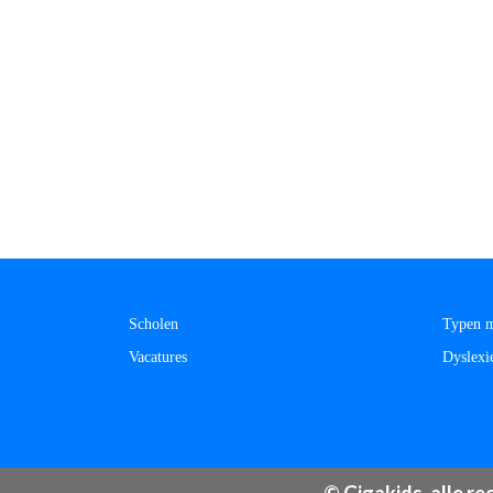
Scholen
Typen m
Vacatures
Dyslexi
© Gigakids, alle r