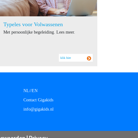
Typeles voor Volwassenen
Met persoonlijke begeleiding. Lees meer.
klik hier
NL/
/
EN
Contact Gigakids
info@gigakids.nl
orwaarden
|
Privacy