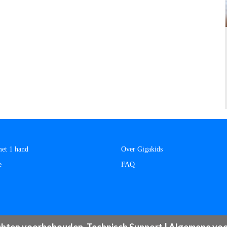
et 1 hand
Over Gigakids
e
FAQ
echten voorbehouden.
Technisch Support
|
Algemene vo