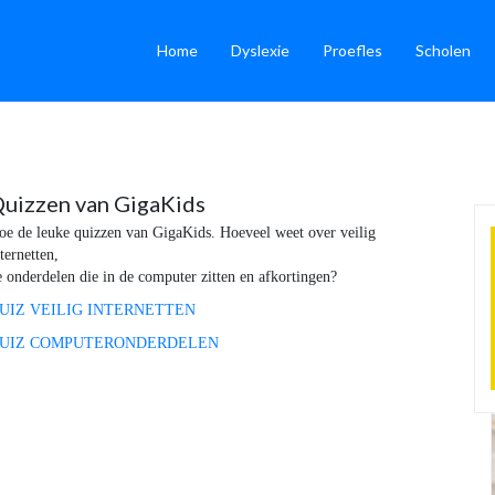
(current)
(current)
Home
Dyslexie
Proefles
Scholen
uizzen van GigaKids
oe de leuke quizzen van GigaKids. Hoeveel weet over veilig
ternetten,
e onderdelen die in de computer zitten en afkortingen?
UIZ VEILIG INTERNETTEN
UIZ COMPUTERONDERDELEN