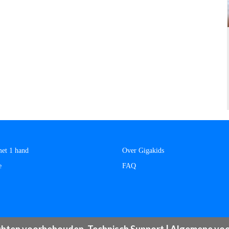
et 1 hand
Over Gigakids
e
FAQ
echten voorbehouden.
Technisch Support
|
Algemene vo