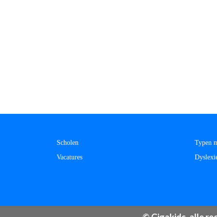
Scholen
Typen m
Vacatures
Dyslexi
© Gigakids, alle r