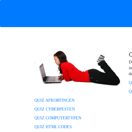
Q
D
in
d
Q
Q
QUIZ AFKORTINGEN
QUIZ CYBERPESTEN
QUIZ COMPUTERTYPEN
QUIZ HTML CODES