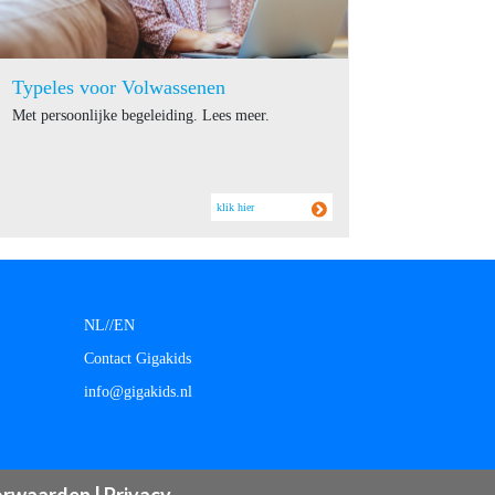
Typeles voor Volwassenen
Met persoonlijke begeleiding. Lees meer.
klik hier
NL/
/
EN
Contact Gigakids
info@gigakids.nl
orwaarden
|
Privacy