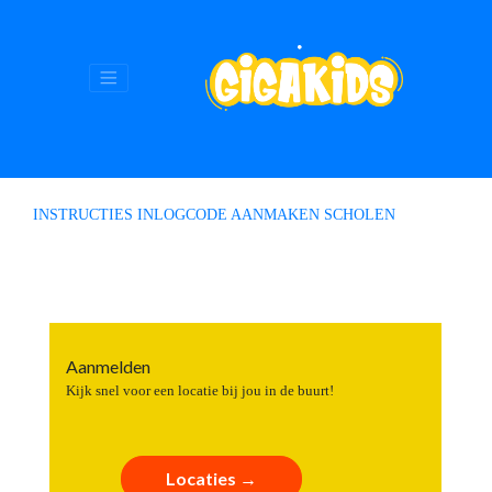
INSTRUCTIES INLOGCODE AANMAKEN SCHOLEN
Aanmelden
Kijk snel voor een locatie bij jou in de buurt!
Locaties →